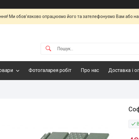
ня! Ми обов’язково опрацюємо його та зателефонуємо Вам або нап
овари
Фотогаларея робіт
Про нас
Доставка і о
Соф