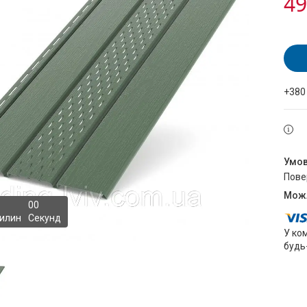
49
+380
пов
0
0
илин
Секунд
У ко
будь