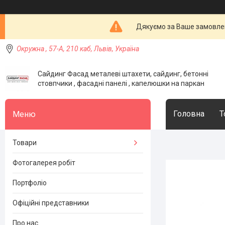
Дякуємо за Ваше замовлен
Окружна , 57-А, 210 каб, Львів, Україна
Сайдинг Фасад металеві штахети, сайдинг, бетонні
стовпчики , фасадні панелі , капелюшки на паркан
Головна
Т
Товари
Фотогалерея робіт
Портфоліо
Офіційні представники
Про нас