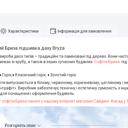
Характеристики
Інформація для замовлення
ий Бриза підшивка даху Bryza
ироби двох типів – традиційні та ламіновані під дерево. Вони част
инках зі зрубу, а також в інших сучасних будівлях.
Софіти Бриза
під
♦ Горіх;♦ Класичний горіх; ♦ Золотий горіх.
іти випускаються в білому, червоному, коричневому, цегляному і зе
графіт». Виробник забезпечує технічну і естетичну сумісність з ін
для оснащення і оформлення будівель.
 софіти Бриза панелі у нашому інтернет магазині Сайдинг Фасад у 
Розгорніть опис