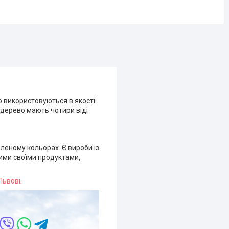
о використовуються в якості
 дерево мають чотири віді
леному кольорах. Є вироби із
шими своїми продуктами,
Львові.