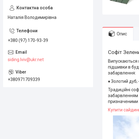
Наталія Володимирівна
Опис
+380 (97) 170-93-39
Софіт Зелен
siding.lviv@ukr.net
Випускаються в
підшивки в буд
забарвлення:
+380971709339
♦ Золотий дуб; 
Традиційні соф
забарвленням «
призначеними 
Купити сайдинг