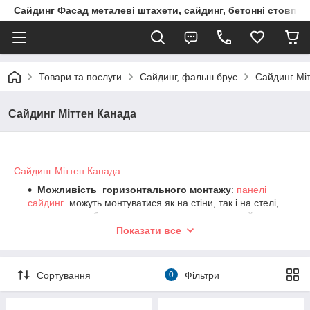
Сайдинг Фасад металеві штахети, сайдинг, бетонні стовпчик
Товари та послуги
Сайдинг, фальш брус
Сайдинг Мі
Сайдинг Міттен Канада
Сайдинг Міттен Канада
Можливість горизонтального монтажу
:
панелі
сайдинг
можуть монтуватися як на стіни, так і на стелі,
вертикально або горизонтально, що дає широкий
спектр можливостей для облаштування, незалежно від
Показати все
конструкції будівлі.
Сортування
0
Фільтри