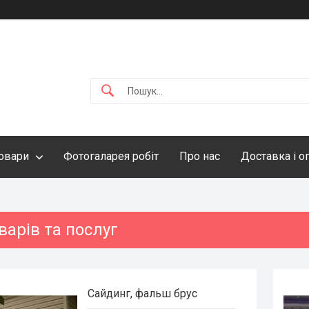
овари
Фотогаларея робіт
Про нас
Доставка і о
варів та послуг
Сайдинг, фальш брус