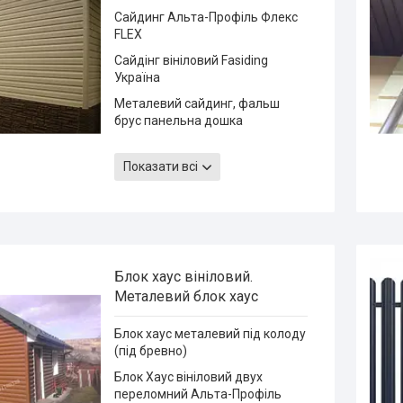
Сайдинг Альта-Профіль Флекс
FLEX
Сайдінг вініловий Fasiding
Україна
Металевий сайдинг, фальш
брус панельна дошка
Сайдинг вініловий Альта
Профіль
Показати всі
Сайдинг Vox Fronto фасадні
панелі Ламельні Панелі FRONTO
Сайдинг Фасайдинг вініловий
WoodHouse під золотий дуб
"новинка" FaSiding
Блок хаус вініловий.
Сайдинг вініловий Боришев
Металевий блок хаус
Boryszew
Блок хаус металевий під колоду
Сайдинг Міттен Канада
(під бревно)
Сайдинг вініловий Vox system
Блок Хаус вініловий двух
MAX-3 (Вокс макс 3)
переломний Альта-Профіль