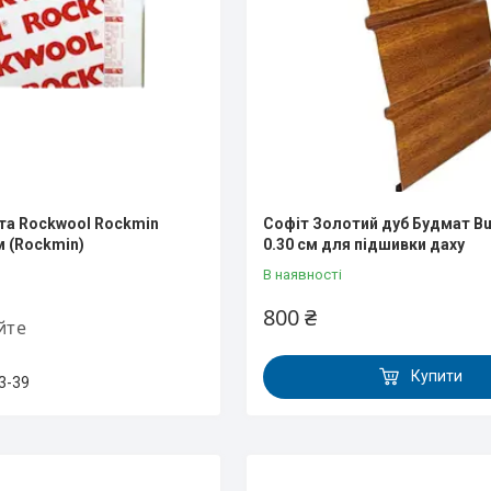
та Rockwool Rockmin
Софіт Золотий дуб Будмат Bu
 (Rockmin)
0.30 см для підшивки даху
В наявності
800 ₴
йте
Купити
3-39