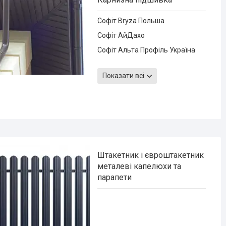
Софіт Bryza Польша
Софіт АйДахо
Софіт Альта Профіль Україна
Софіт asko (аско), Польща
Показати всі
Металевий софіт
Софіт БудМат BudMat (Польща)
Софіт Galeco Польща
Штакетник і євроштакетник
металеві капелюхи та
парапети