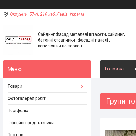
Окружна , 57-А, 210 каб, Львів, Україна
Сайдинг Фасад металеві штахети, сайдинг,
бетонні стовпчики , фасадні панелі ,
капелюшки на паркан
Головна
Т
Товари
Фотогалерея робіт
Групи то
Портфоліо
Офіційні представники
Про нас