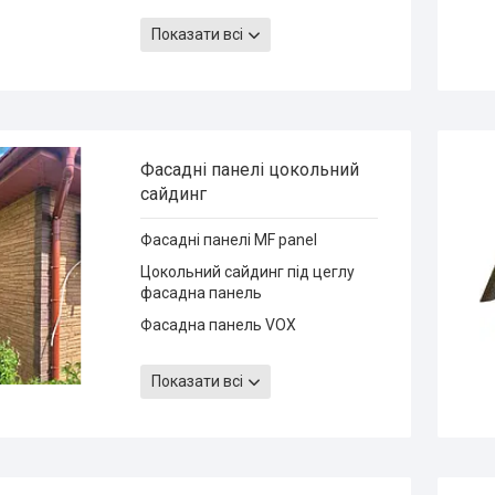
Металева водостічна система
Forostina
Показати всі
Водостічні системи Rainway
Водостічна система BudMat
ProAqua Фламінго Будмат
Фасадні панелі цокольний
сайдинг
Фасадні панелі MF panel
Цокольний сайдинг під цеглу
фасадна панель
Фасадна панель VOX
Фасадні панелі Альта Профіль
Україна
Показати всі