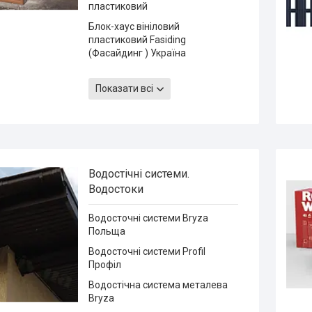
пластиковий
Блок-хаус вініловий
пластиковий Fasiding
(Фасайдинг ) Україна
Блок Хаус вініловий під колоду
Альта-Профіль Slim Слім
Показати всі
Водостічні системи.
Водостоки
Водосточні системи Bryza
Польща
Водосточні системи Profil
Профіл
Водостічна система металева
Bryza