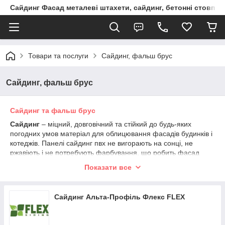
Сайдинг Фасад металеві штахети, сайдинг, бетонні стовпчик
Товари та послуги
Сайдинг, фальш брус
Сайдинг, фальш брус
Сайдинг та фальш брус
Сайдинг
– міцний, довговічний та стійкий до будь-яких
погодних умов матеріал для облицювання фасадів будинків і
котеджів. Панелі сайдинг пвх не вигорають на сонці, не
ржавіють і не потребують фарбування, що робить фасад
охайним та стильним без зайвих витрат часу на догляд.
Показати все
Сайдинг пластиковий легко монтується та поєднується з
утепленням мінеральною ватою або пінопластом,
забезпечуючи енергоефективність будинку. Великий вибір
Сайдинг Альта-Профіль Флекс FLEX
кольорів сайдингу і фактур дозволяє створити сучасний або
класичний дизайн фасаду.