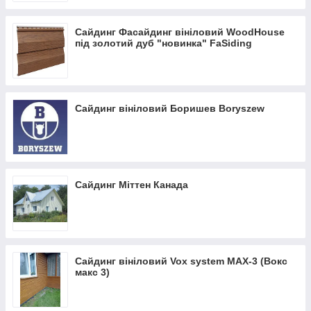
Сайдинг Фасайдинг вініловий WoodHouse
під золотий дуб "новинка" FaSiding
Сайдинг вініловий Боришев Boryszew
Сайдинг Міттен Канада
Сайдинг вініловий Vox system MAX-3 (Вокс
макс 3)