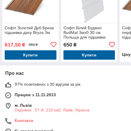
Софіт Золотий Дуб Бриза
Софіт Білий Будмат
Софі
підшивка даху Bryza 3м
BudMat 3мх0.30 см
пер
Польща для підшивки
підш
даху
617,50
650
₴
₴
950 ₴
Цін
Купити
Купити
Про нас
97% позитивних з 30 відгуків за рік
Працює з 11.11.2013
м. Львів
Окружна , 57-А, 210 каб, Львів, Україна
Контакти
Сьогодні вихідний