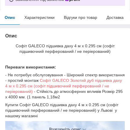
Опис
Характеристики
Відгуки про товар
Доставка
Опис
Софіт GALECO підшивка даху 4 м х 0.295 см (софіт
підшивочний перферований / не періерований)
Переваги використання:
- Не потребує обслуговування - Широкий спектр використання
- простий монтаж
Софіт GALECO Золотий дуб підшивка даху
4 м х 0.295 см (софіт підшивочний перферований / не
періерований)
- Стійкість до атмосферних впливів Розмір 295
х 4000 мм. (1 панель 1,18м2
Купити Софіт GALECO підшивка даху 4 м х 0.295 см (софіт
підшивочний перферований / не періерований) у Львові у
нашому магазині
Розгорніть опис