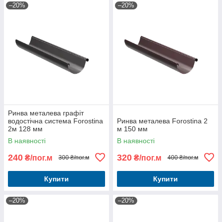
–20%
–20%
Ринва металева графіт
водостічна система Forostina
Ринва металева Forostina 2
2м 128 мм
м 150 мм
В наявності
В наявності
240
320
₴/пог.м
₴/пог.м
300 ₴/пог.м
400 ₴/пог.м
Купити
Купити
–20%
–20%