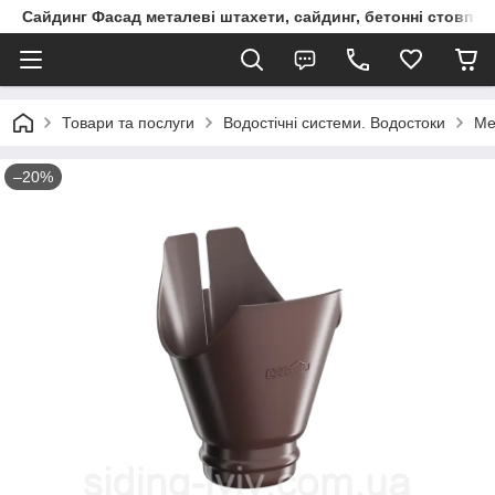
Сайдинг Фасад металеві штахети, сайдинг, бетонні стовпчик
Товари та послуги
Водостічні системи. Водостоки
Ме
–20%