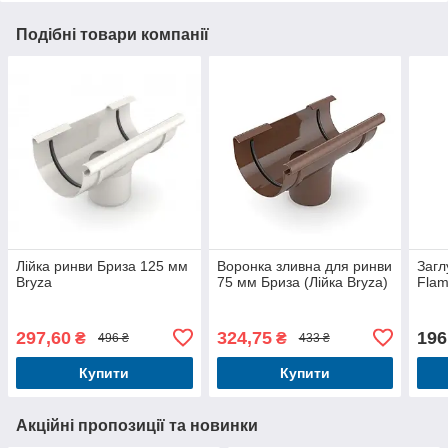
Подібні товари компанії
Лійка ринви Бриза 125 мм
Воронка зливна для ринви
Загл
Bryza
75 мм Бриза (Лійка Bryza)
Flam
297,60
324,75
196
₴
₴
496 ₴
433 ₴
Купити
Купити
Акційні пропозиції та новинки