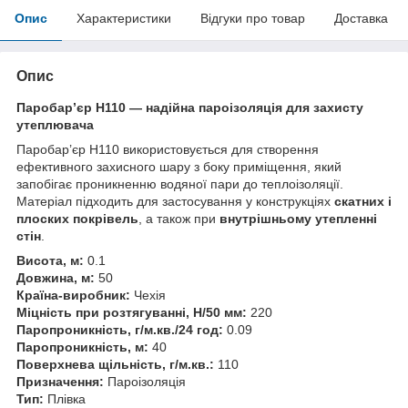
Опис
Характеристики
Відгуки про товар
Доставка
Опис
Паробар’єр Н110 — надійна пароізоляція для захисту
утеплювача
Паробар’єр Н110 використовується для створення
ефективного захисного шару з боку приміщення, який
запобігає проникненню водяної пари до теплоізоляції.
Матеріал підходить для застосування у конструкціях
скатних і
плоских покрівель
, а також при
внутрішньому утепленні
стін
.
Висота, м:
0.1
Довжина, м:
50
Країна-виробник:
Чехія
Міцність при розтягуванні, Н/50 мм:
220
Паропроникність, г/м.кв./24 год:
0.09
Паропроникність, м:
40
Поверхнева щільність, г/м.кв.:
110
Призначення:
Пароізоляція
Тип:
Плівка