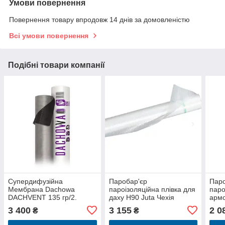
Умови повернення
Повернення товару впродовж 14 днів за домовленістю
Всі умови повернення
Подібні товари компанії
Супердифузійна
Паробар'єр
Паро
Мембрана Dachowa
пароізоляційна плівка для
паро
DACHVENT 135 гр/2.
даху Н90 Juta Чехія
армо
паро
3 400
3 155
2 0
₴
₴
Mar