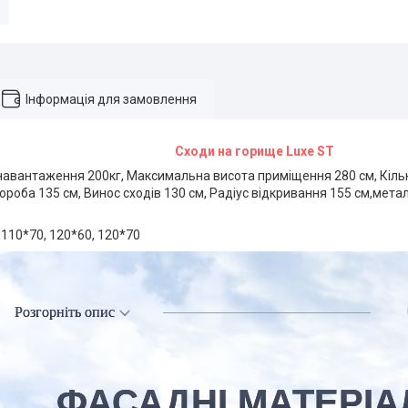
Інформація для замовлення
Сходи на горище Luxe ST
авантаження 200кг, Максимальна висота приміщення 280 см, Кількі
ороба 135 см, Винос сходів 130 см, Радіус відкривання 155 см,мета
 110*70, 120*60, 120*70
Розгорніть опис
ФАСАДНІ МАТЕРІА