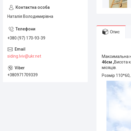
Наталія Володимирівна
Опис
+380 (97) 170-93-39
siding.lviv@ukr.net
Максимальна н
46см ,
Висота к
місяців.
+380971709339
Розмір 110*60,