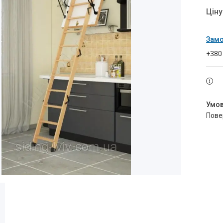
Цін
Замо
+380
пов