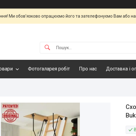
ня! Ми обов’язково опрацюємо його та зателефонуємо Вам або нап
овари
Фотогаларея робіт
Про нас
Доставка і о
Схо
Bu