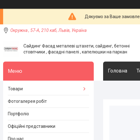
Дякуємо за Ваше замовлен
Окружна , 57-А, 210 каб, Львів, Україна
Сайдинг Фасад металеві штахети, сайдинг, бетонні
стовпчики , фасадні панелі , капелюшки на паркан
Головна
Т
Товари
Фотогалерея робіт
Портфоліо
Офіційні представники
Про нас