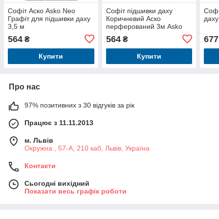
Софіт Аско Asko Neo
Софіт підшивки даху
Софі
Графіт для підшивки даху
Коричневий Аско
даху
3,5 м
перферований 3м Asko
Neo
564
564
677
₴
₴
Купити
Купити
Про нас
97% позитивних з 30 відгуків за рік
Працює з 11.11.2013
м. Львів
Окружна , 57-А, 210 каб, Львів, Україна
Контакти
Сьогодні вихідний
Показати весь графік роботи