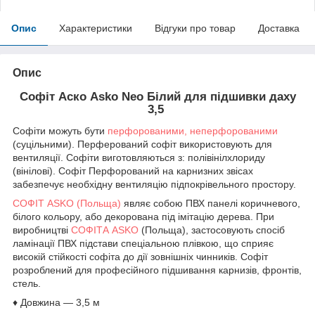
Опис
Характеристики
Відгуки про товар
Доставка
Опис
Софіт Аско Asko Neo Білий для підшивки даху
3,5
Софіти можуть бути
перфорованими, неперфорованими
(суцільними). Перферований софіт використовують для
вентиляції. Софіти виготовляються з: полівінілхлориду
(вінілові). Софіт Перфорований на карнизних звісах
забезпечує необхідну вентиляцію підпокрівельного простору.
СОФІТ ASKO (Польща)
являє собою ПВХ панелі коричневого,
білого кольору, або декорована під імітацію дерева. При
виробництві
СОФІТА ASKO
(Польща), застосовують спосіб
ламінації ПВХ підстави спеціальною плівкою, що сприяє
високій стійкості софіта до дії зовнішніх чинників. Софіт
розроблений для професійного підшивання карнизів, фронтів,
стель.
♦ Довжина ― 3,5 м