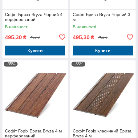
Софіт Бриза Bryza Чорний 4
Софіт Бриза Bryza Чорний 3
перферований
м
В наявності
В наявності
495,30
495,30
₴
₴
762 ₴
762 ₴
Купити
Купити
–35%
–35%
Софіт Горіх Бриза Bryza 4 м
Софіт Горіх класичний Бриза
перферований
Bryza 4 м