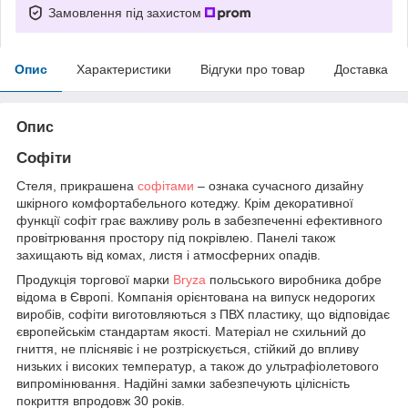
Замовлення під захистом
Опис
Характеристики
Відгуки про товар
Доставка
Опис
Софіти
Стеля, прикрашена
софітами
– ознака сучасного дизайну
шкірного комфортабельного котеджу. Крім декоративної
функції софіт грає важливу роль в забезпеченні ефективного
провітрювання простору під покрівлею. Панелі також
захищають від комах, листя і атмосферних опадів.
Продукція торгової марки
Bryza
польського виробника добре
відома в Європі. Компанія орієнтована на випуск недорогих
виробів, софіти виготовляються з ПВХ пластику, що відповідає
європейськім стандартам якості. Матеріал не схильний до
гниття, не пліснявіє і не розтріскується, стійкий до впливу
низьких і високих температур, а також до ультрафіолетового
випромінювання. Надійні замки забезпечують цілісність
покриття впродовж 30 років.