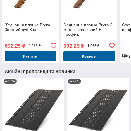
З'єднання планка Bryza
З'єднання планка Bryza 3
Софі
Золотий дуб 3 м
м горіх класичний Н-
перф
профіль
692,25
692,25
₴
₴
1 065 ₴
1 065 ₴
Цін
Купити
Купити
Акційні пропозиції та новинки
–35%
–35%