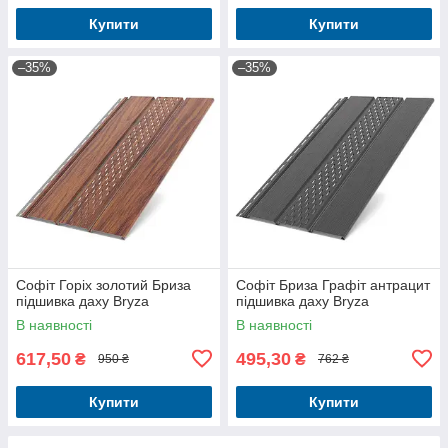
Купити
Купити
–35%
–35%
Софіт Горіх золотий Бриза
Софіт Бриза Графіт антрацит
підшивка даху Bryza
підшивка даху Bryza
В наявності
В наявності
617,50
495,30
₴
₴
950 ₴
762 ₴
Купити
Купити