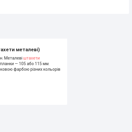
ахети металеві)
н. Металеві
штахети
 планки — 105 або 115 мм.
шковою фарбою різних кольорів