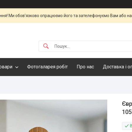
ня! Ми обов’язково опрацюємо його та зателефонуємо Вам або нап
овари
Фотогаларея робіт
Про нас
Доставка і о
Євр
105