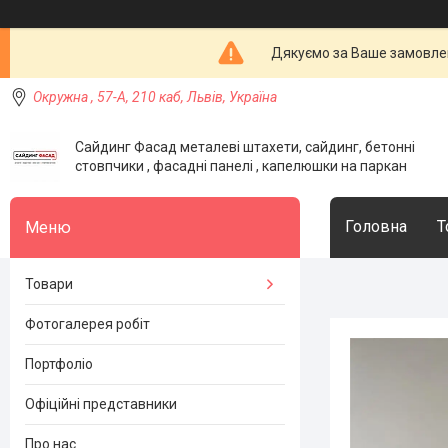
Дякуємо за Ваше замовлен
Окружна , 57-А, 210 каб, Львів, Україна
Сайдинг Фасад металеві штахети, сайдинг, бетонні
стовпчики , фасадні панелі , капелюшки на паркан
Головна
Т
Товари
Фотогалерея робіт
Портфоліо
Офіційні представники
Про нас