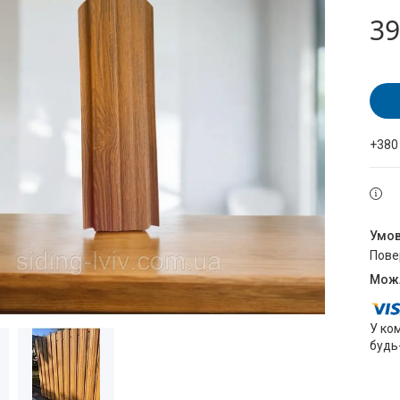
39
+380
пов
У ко
будь