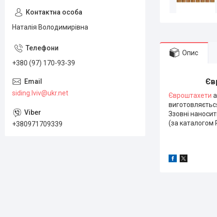
Наталія Володимирівна
Опис
+380 (97) 170-93-39
Єв
siding.lviv@ukr.net
Євроштахети
виготовляється
Ззовні наноси
(за каталогом 
+380971709339