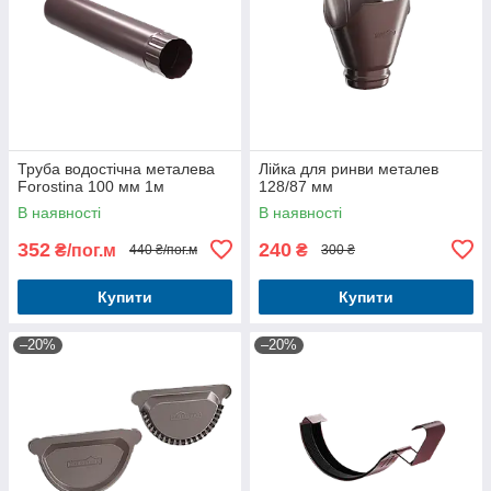
Труба водостічна металева
Лійка для ринви металев
Forostina 100 мм 1м
128/87 мм
В наявності
В наявності
352
240
₴/пог.м
₴
440 ₴/пог.м
300 ₴
Купити
Купити
–20%
–20%