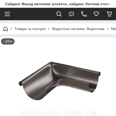
Сайдинг Фасад металеві штахети, сайдинг, бетонні стовпчик
Товари та послуги
Водостічні системи. Водостоки
Ме
–20%