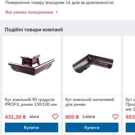
Повернення товару впродовж 14 днів за домовленістю
Всі умови повернення
Подібні товари компанії
Кут зовнішній 90 градусів
Кут зовнішній металевий
Кут 
PROFIL ринви 130/100 мм
для ринви
Проф
мм 1
431,30
800
653
₴
₴
454 ₴
1 000 ₴
Купити
Купити