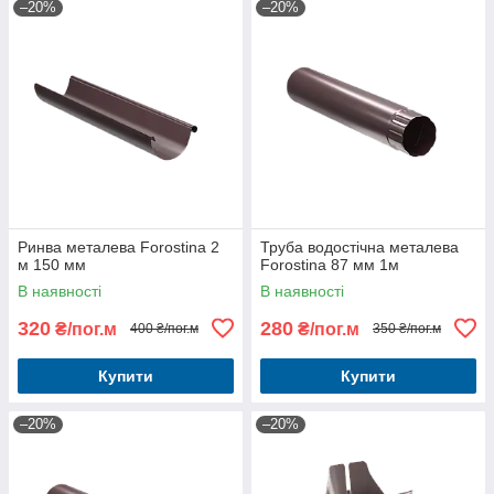
–20%
–20%
Ринва металева Forostina 2
Труба водостічна металева
м 150 мм
Forostina 87 мм 1м
В наявності
В наявності
320
280
₴/пог.м
₴/пог.м
400 ₴/пог.м
350 ₴/пог.м
Купити
Купити
–20%
–20%