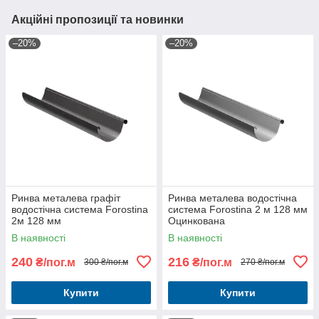
Акційні пропозиції та новинки
–20%
–20%
Ринва металева графіт
Ринва металева водостічна
водостічна система Forostina
система Forostina 2 м 128 мм
2м 128 мм
Оцинкована
В наявності
В наявності
240
216
₴/пог.м
₴/пог.м
300 ₴/пог.м
270 ₴/пог.м
Купити
Купити