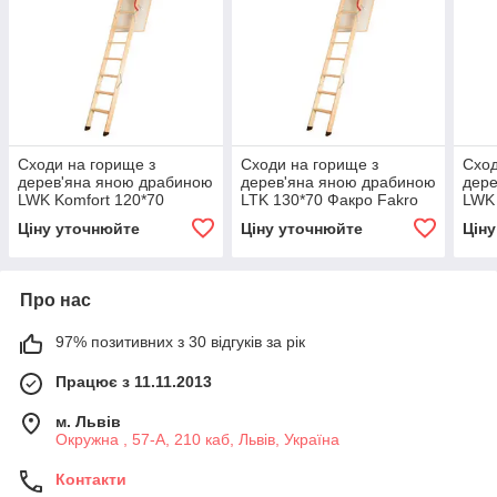
Сходи на горище з
Сходи на горище з
Сход
дерев'яна яною драбиною
дерев'яна яною драбиною
дере
LWK Komfort 120*70
LTK 130*70 Факро Fakro
LWK 
Факро Fakro
Факр
Ціну уточнюйте
Ціну уточнюйте
Цін
Про нас
97% позитивних з 30 відгуків за рік
Працює з 11.11.2013
м. Львів
Окружна , 57-А, 210 каб, Львів, Україна
Контакти