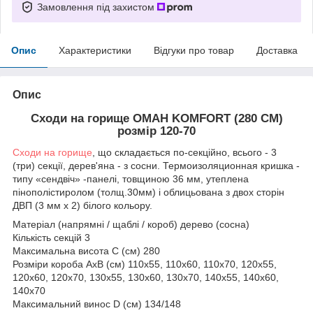
Замовлення під захистом
Опис
Характеристики
Відгуки про товар
Доставка
Опис
Сходи на горище ОМАН KOMFORT (280 СМ)
розмір 120-70
Сходи на горище
, що складається по-секційно, всього - 3
(три) секції, дерев'яна - з сосни. Термоизоляционная кришка -
типу «сендвіч» -панелі, товщиною 36 мм, утеплена
пінополістиролом (толщ.30мм) і облицьована з двох сторін
ДВП (3 мм х 2) білого кольору.
Матеріал (напрямні / щаблі / короб) дерево (сосна)
Кількість секцій 3
Максимальна висота С (см) 280
Розміри короба АхВ (см) 110х55, 110х60, 110х70, 120х55,
120х60, 120х70, 130х55, 130х60, 130х70, 140х55, 140х60,
140х70
Максимальний винос D (cм) 134/148