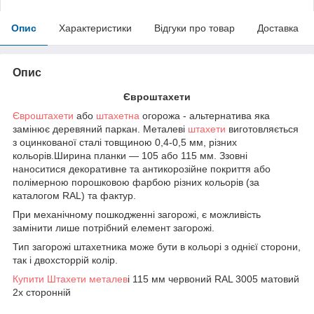
Опис
Характеристики
Відгуки про товар
Доставка
Опис
Євроштахети
Євроштахети
або
штахетна
огорожа - альтернатива яка
замінює деревяний паркан. Металеві
штахети
виготовляється
з оцинкованої сталі товщиною 0,4-0,5 мм, різних
кольорів.Ширина планки — 105 або 115 мм. Ззовні
наноситися декоративне та антикорозійне покриття або
полімерною порошковою фарбою різних кольорів (за
каталогом RAL) та фактур.
При механічному пошкодженні загорожі, є можливість
замінити лише потрібний елемент загорожі.
Тип загорожі штахетника може бути в кольорі з однієї сторони,
так і двохсторрій колір.
Купити Штахети металев
і 115 мм червоний RAL 3005 матовий
2х сторонній