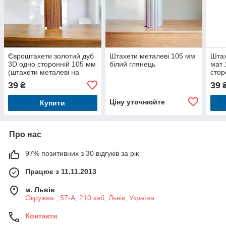
Євроштахети золотий дуб
Штахети металеві 105 мм
Штах
3D одно сторонній 105 мм
білий глянець
мат 
(штахети металеві на
стор
паркан)
євро
39
39
₴
₴
Ціну уточнюйте
Купити
Про нас
97% позитивних з 30 відгуків за рік
Працює з 11.11.2013
м. Львів
Окружна , 57-А, 210 каб, Львів, Україна
Контакти