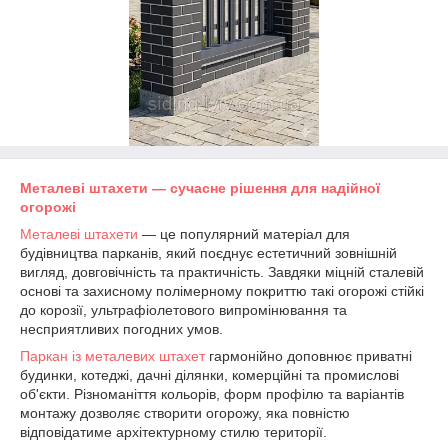
Металеві штахети — сучасне рішення для надійної
огорожі
Металеві штахети
— це популярний матеріал для
будівництва парканів, який поєднує естетичний зовнішній
вигляд, довговічність та практичність. Завдяки міцній сталевій
основі та захисному полімерному покриттю такі огорожі стійкі
до корозії, ультрафіолетового випромінювання та
несприятливих погодних умов.
Паркан із металевих штахет
гармонійно доповнює приватні
будинки, котеджі, дачні ділянки, комерційні та промислові
об'єкти. Різноманіття кольорів, форм профілю та варіантів
монтажу дозволяє створити огорожу, яка повністю
відповідатиме архітектурному стилю території.