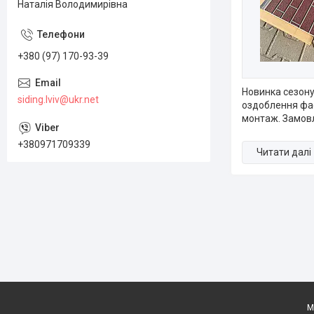
Наталія Володимирівна
+380 (97) 170-93-39
Новинка сезону
siding.lviv@ukr.net
оздоблення фас
монтаж. Замовл
+380971709339