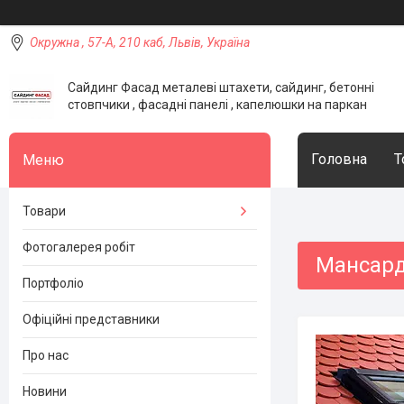
Окружна , 57-А, 210 каб, Львів, Україна
Сайдинг Фасад металеві штахети, сайдинг, бетонні
стовпчики , фасадні панелі , капелюшки на паркан
Головна
Т
Товари
Фотогалерея робіт
Мансард
Портфоліо
Офіційні представники
Про нас
Новини