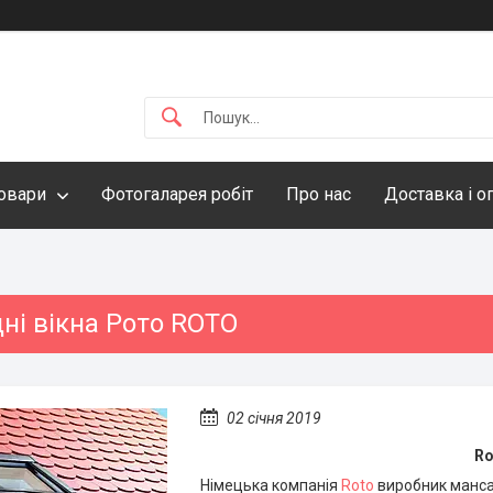
овари
Фотогаларея робіт
Про нас
Доставка і о
ні вікна Рото ROTO
02 січня 2019
Ro
Німецька компанія
Roto
виробник мансар