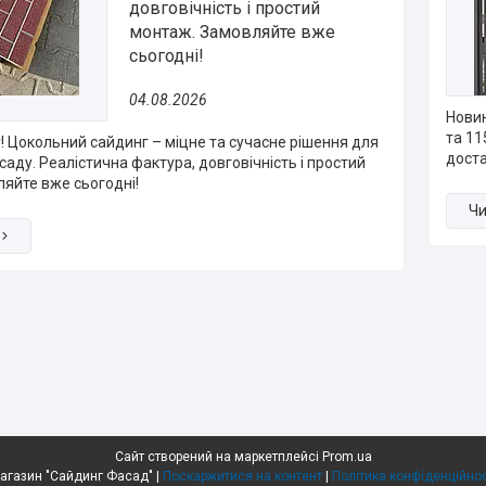
довговічність і простий
монтаж. Замовляйте вже
сьогодні!
04.08.2026
Новин
та 11
! Цокольний сайдинг – міцне та сучасне рішення для
дост
аду. Реалістична фактура, довговічність і простий
яйте вже сьогодні!
Сайт створений на маркетплейсі
Prom.ua
Магазин "Сайдинг Фасад" |
Поскаржитися на контент
|
Політика конфіденційнос