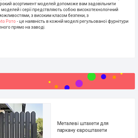
 Широкий асортимент моделей допоможе вам задовільнити
із моделей і серії предствляють собою високотехнолоічний
можливостями, з високим класом безпеки, з
oto Рото
- це наявність в кожній моделі регульованої фурнітури
еного прямо на заводі.
Металеві штахети для
паркану євроштахети