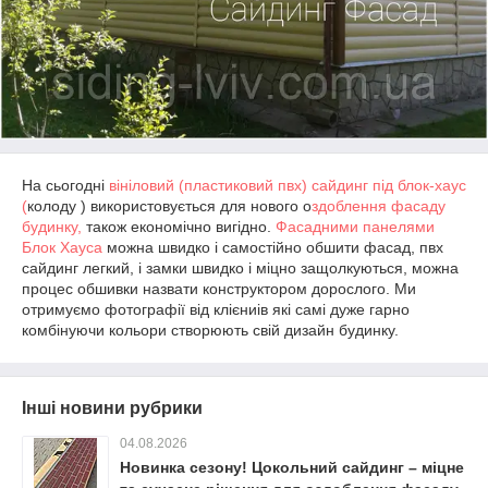
На сьогодні
вініловий (пластиковий пвх) сайдинг під блок-хаус
(
колоду ) використовується для нового о
здоблення фасаду
будинку,
також економічно вигідно.
Фасадними панелями
Блок Хауса
можна швидко і самостійно обшити фасад, пвх
сайдинг легкий, і замки швидко і міцно защолкуються, можна
процес обшивки назвати конструктором дорослого. Ми
отримуємо фотографії від клієниів які самі дуже гарно
комбінуючи кольори створюють свій дизайн будинку.
Інші новини рубрики
04.08.2026
Новинка сезону! Цокольний сайдинг – міцне